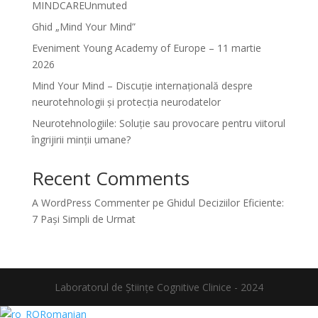
MINDCAREUnmuted
Ghid „Mind Your Mind”
Eveniment Young Academy of Europe – 11 martie
2026
Mind Your Mind – Discuție internațională despre
neurotehnologii și protecția neurodatelor
Neurotehnologiile: Soluție sau provocare pentru viitorul
îngrijirii minții umane?
Recent Comments
A WordPress Commenter
pe
Ghidul Deciziilor Eficiente:
7 Pași Simpli de Urmat
Laboratorul de Științe Cognitive Clinice - 2024
Romanian