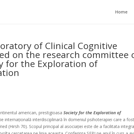
Home
ratory of Clinical Cognitive
ted on the research committee 
y for the Exploration of
ation
ontinentul american, prestigioasa
Society for the Exploration of
e internațională interdisciplinară în domeniul psihoterapiei care a fos
d (Hirsh 70). Scopul principal al asociației este de a facilitata integr
volta cercetarea pe linia aceasta. Conferința SEPI pe anul în curs a av