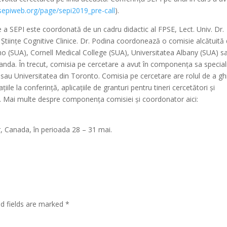
sepiweb.org/page/sepi2019_pre-call
).
e a SEPI este coordonată de un cadru didactic al FPSE, Lect. Univ. Dr.
Științe Cognitive Clinice. Dr. Podina coordonează o comisie alcătuită 
daho (SUA), Cornell Medical College (SUA), Universitatea Albany (SUA) s
landa. În trecut, comisia pe cercetare a avut în componența sa speciali
 sau Universitatea din Toronto. Comisia pe cercetare are rolul de a gh
iile la conferință, aplicațiile de granturi pentru tineri cercetători și
ate. Mai multe despre componența comisiei și coordonator aici:
, Canada, în perioada 28 – 31 mai.
ed fields are marked
*