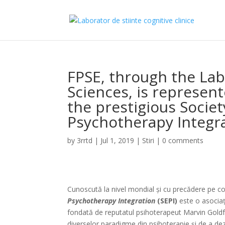
FPSE, through the Labo
Sciences, is represen
the prestigious Societ
Psychotherapy Integr
by
3rrtd
|
Jul 1, 2019
|
Stiri
|
0 comments
Cunoscută la nivel mondial și cu precădere pe c
Psychotherapy Integration
(SEPI)
este o asociați
fondată de reputatul psihoterapeut Marvin Goldfrie
diverselor paradigme din psihoterapie și de a dez