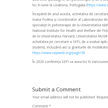
loc în iunie la Lisabona, Portugalia (
https://www.
Începând de anul acesta, activitatea de cercetar
Ioana Podina și coordonator al Laboratorului de 
specialiști în psihoterapie de la Universitatea I
National Institute for Health and Welfare din Fin
de la Universitatea Harvard, Universitatea McGill
activitatea pe cercetare a SEPI, de a evalua aplicaț
studenți, incluzând aici și granturile de mobilit
https://www.sepiweb.org/page/38
În 2020 conferința SEPI va avea loc în Vancouver
Submit a Comment
Your email address will not be published.
Requir
Comment
*