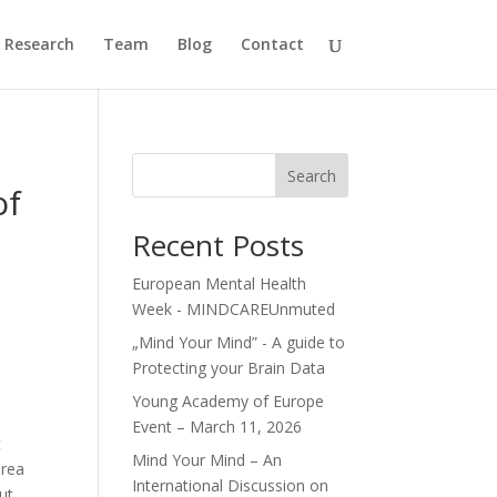
Research
Team
Blog
Contact
Search
of
Recent Posts
European Mental Health
Week - MINDCAREUnmuted
„Mind Your Mind” - A guide to
Protecting your Brain Data
Young Academy of Europe
Event – March 11, 2026
t
Mind Your Mind – An
area
International Discussion on
ut