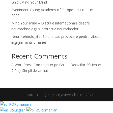
Ghid „Mind Your Mind”
Eveniment Young Academy of Europe – 11 martie
2026
Mind Your Mind – Discuție internațională despre
neurotehnologii și protecția neurodatelor
Neurotehnologiile: Soluție sau provocare pentru viitorul
îngrijirii minții umane?
Recent Comments
A WordPress Commenter
pe
Ghidul Deciziilor Eficiente:
7 Pași Simpli de Urmat
Laboratorul de Științe Cognitive Clinice - 2024
Romanian
English
Romanian