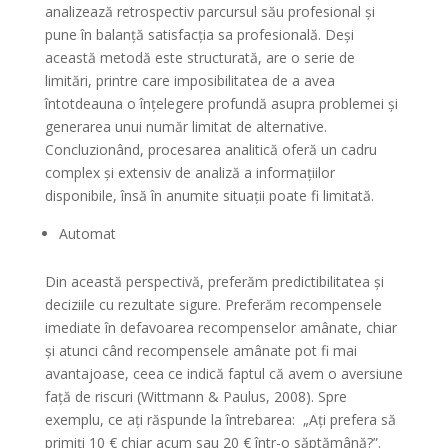
analizează retrospectiv parcursul său profesional și
pune în balanță satisfacția sa profesională. Deși
această metodă este structurată, are o serie de
limitări, printre care imposibilitatea de a avea
întotdeauna o înțelegere profundă asupra problemei și
generarea unui număr limitat de alternative.
Concluzionând, procesarea analitică oferă un cadru
complex și extensiv de analiză a informațiilor
disponibile, însă în anumite situații poate fi limitată.
Automat
Din această perspectivă, preferăm predictibilitatea și
deciziile cu rezultate sigure. Preferăm recompensele
imediate în defavoarea recompenselor amânate, chiar
și atunci când recompensele amânate pot fi mai
avantajoase, ceea ce indică faptul că avem o aversiune
față de riscuri (Wittmann & Paulus, 2008). Spre
exemplu, ce ați răspunde la întrebarea: „Ați prefera să
primiți 10 € chiar acum sau 20 € într-o săptămână?”.