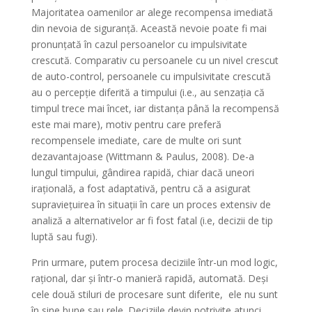
Majoritatea oamenilor ar alege recompensa imediată
din nevoia de siguranță. Această nevoie poate fi mai
pronunțată în cazul persoanelor cu impulsivitate
crescută. Comparativ cu persoanele cu un nivel crescut
de auto-control, persoanele cu impulsivitate crescută
au o percepție diferită a timpului (i.e., au senzația că
timpul trece mai încet, iar distanța până la recompensă
este mai mare), motiv pentru care preferă
recompensele imediate, care de multe ori sunt
dezavantajoase (Wittmann & Paulus, 2008). De-a
lungul timpului, gândirea rapidă, chiar dacă uneori
irațională, a fost adaptativă, pentru că a asigurat
supraviețuirea în situații în care un proces extensiv de
analiză a alternativelor ar fi fost fatal (i.e, decizii de tip
luptă sau fugi).
Prin urmare, putem procesa deciziile într-un mod logic,
rațional, dar și într-o manieră rapidă, automată. Deși
cele două stiluri de procesare sunt diferite, ele nu sunt
în sine bune sau rele. Deciziile devin potrivite atunci