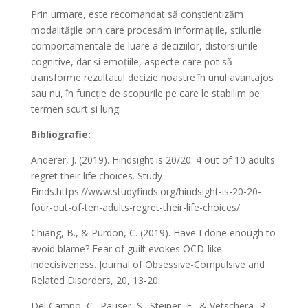
Prin urmare, este recomandat să conștientizăm
modalitățile prin care procesăm informațiile, stilurile
comportamentale de luare a deciziilor, distorsiunile
cognitive, dar și emoțiile, aspecte care pot să
transforme rezultatul decizie noastre în unul avantajos
sau nu, în funcție de scopurile pe care le stabilim pe
termen scurt și lung.
Bibliografie:
Anderer, J. (2019). Hindsight is 20/20: 4 out of 10 adults
regret their life choices. Study
Finds.https://www.studyfinds.org/hindsight-is-20-20-
four-out-of-ten-adults-regret-their-life-choices/
Chiang, B., & Purdon, C. (2019). Have I done enough to
avoid blame? Fear of guilt evokes OCD-like
indecisiveness. Journal of Obsessive-Compulsive and
Related Disorders, 20, 13-20.
Del Campo, C., Pauser, S., Steiner, E., & Vetschera, R.