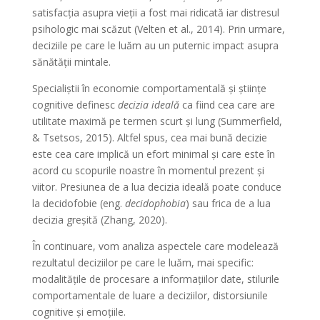
satisfacția asupra vieții a fost mai ridicată iar distresul
psihologic mai scăzut (Velten et al., 2014). Prin urmare,
deciziile pe care le luăm au un puternic impact asupra
sănătății mintale.
Specialiștii în economie comportamentală și științe
cognitive definesc
decizia ideală
ca fiind cea care are
utilitate maximă pe termen scurt și lung (Summerfield,
& Tsetsos, 2015). Altfel spus, cea mai bună decizie
este cea care implică un efort minimal și care este în
acord cu scopurile noastre în momentul prezent și
viitor. Presiunea de a lua decizia ideală poate conduce
la decidofobie (eng.
decidophobia
) sau frica de a lua
decizia greșită (Zhang, 2020).
În continuare, vom analiza aspectele care modelează
rezultatul deciziilor pe care le luăm, mai specific:
modalitățile de procesare a informațiilor date, stilurile
comportamentale de luare a deciziilor, distorsiunile
cognitive și emoțiile.