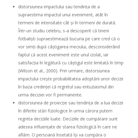
distorsiunea impactului
sau tendința de a
supraestima impactul unui eveniment, atât în
termeni de intensitate cât și în termeni de durată.
Într-un studiu celebru, s-a descoperit că tinerii
fotbaliști supraestimează bucuria pe care cred că o
vor simți după câștigarea meciului, desconsiderând
faptul că acest eveniment este unul izolat, iar
satisfacția în legătură cu câștigul este limitată în timp
(Wilson et al., 2000). Prin urmare, distorsiunea
impactului crește probabilitatea adoptării unor decizii
în baza credinței că regretul sau entuziasmul din
urma deciziei vor fi permanente.
distorsiunea de proiecție
sau tendința de a lua decizii
în diferite stări fiziologice în urma cărora putem
regreta deciziile luate. Deciziile de cumpărare sunt
adesea influențate de starea fiziologică în care ne
aflăm. O
persoană însetată își va cumpăra o