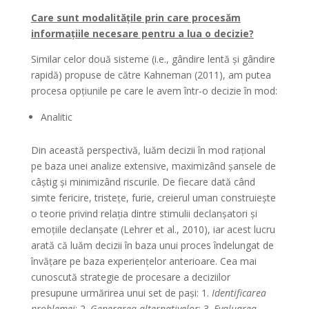
Care sunt modalitățile prin care procesăm
informațiile necesare pentru a lua o decizie?
Similar celor două sisteme (i.e., gândire lentă și gândire
rapidă) propuse de către Kahneman (2011), am putea
procesa opțiunile pe care le avem într-o decizie în mod:
Analitic
Din această perspectivă, luăm decizii în mod rațional
pe baza unei analize extensive, maximizând șansele de
câștig și minimizând riscurile. De fiecare dată când
simte fericire, tristețe, furie, creierul uman construiește
o teorie privind relația dintre stimulii declanșatori și
emoțiile declanșate (Lehrer et al., 2010), iar acest lucru
arată că luăm decizii în baza unui proces îndelungat de
învățare pe baza experiențelor anterioare. Cea mai
cunoscută strategie de procesare a deciziilor
presupune urmărirea unui set de pași: 1.
Identificarea
problemei
; 2.
Generarea alternativelor
; 3.
Evaluarea