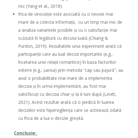
risc (Yang et al., 2018).
frica de vinovăție
este asociată cu o nevoie mai
mare de a colecta informații, cu un timp mai mic de
a analiza variantele posibile și cu o satisfacție mai
scăzută în legătură cu decizia luată (Chiang &
Purdon, 2019). Rezultatele unui experiment arată că
participanții care au luat decizii importante (e.g.,
încetarea unei relații romantice) în baza factorilor
externi (e.g., șansa) prin metoda “cap sau pajură”, au
avut o probabilitate mai mare de a implementa
decizia și în urma implementării, au fost mai
satisfăcuți cu decizia chiar și la 6 luni după (Levitt,
2021). Acest rezultat arată că o piedică în luarea
deciziilor este hipervigilența care se activează odată
cu frica de a lua o decizie greșită.
Concluzie: