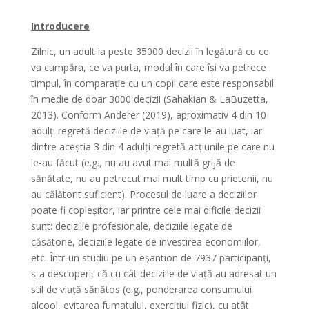
Introducere
Zilnic, un adult ia peste 35000 decizii în legătură cu ce
va cumpăra, ce va purta, modul în care își va petrece
timpul, în comparație cu un copil
care este responsabil
în medie de doar 3000 decizii (Sahakian & LaBuzetta,
2013). Conform Anderer (2019), aproximativ 4 din 10
adulți regretă deciziile de viață pe care le-au luat, iar
dintre aceștia 3 din 4 adulți regretă acțiunile pe care nu
le-au făcut (e.g., nu au avut mai multă grijă de
sănătate, nu au petrecut mai mult timp cu prietenii, nu
au călătorit suficient). Procesul de luare a deciziilor
poate fi copleșitor, iar printre cele mai dificile decizii
sunt: deciziile profesionale, deciziile legate de
căsătorie, deciziile legate de investirea economiilor,
etc. Într-un studiu pe un eșantion de 7937 participanți,
s-a descoperit că cu cât deciziile de viață au adresat un
stil de viață sănătos (e.g., ponderarea consumului
alcool, evitarea fumatului, exercițiul fizic), cu atât