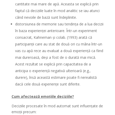
cantitate mai mare de apă. Aceasta se explică prin
faptul că deciziile luate în mod analitic se iau atunci
când nevoile de bază sunt îndeplinite.
distorsiunea de memorie
sau tendința de a lua decizii
în baza experienței anterioare. Într-un experiment
consacrat, Kahneman și colab. (1993) arată că
participanții care au stat de două ori cu mâna într-un
vas cu apă rece au evaluat a două experiență ca fiind
mai dureroasă, deși a fost de o durată mai mică.
Acest rezultat se explică prin capacitatea de a
anticipa o experiență negativă ulterioară (e.g.,
durere), însă această estimare poate fi nerealistă
dacă cele două experiențe sunt diferite.
Cum afectează emoțiile deciziile?
Deciziile procesate în mod automat sunt influențate de
emoții precum: