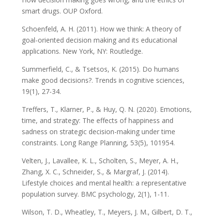
smart drugs. OUP Oxford.
Schoenfeld, A. H. (2011). How we think: A theory of
goal-oriented decision making and its educational
applications. New York, NY: Routledge.
Summerfield, C., & Tsetsos, K. (2015). Do humans
make good decisions?. Trends in cognitive sciences,
19(1), 27-34.
Treffers, T., Klarner, P., & Huy, Q. N. (2020). Emotions,
time, and strategy: The effects of happiness and
sadness on strategic decision-making under time
constraints. Long Range Planning, 53(5), 101954.
Velten, J., Lavallee, K. L., Scholten, S., Meyer, A. H.,
Zhang, X. C., Schneider, S., & Margraf, J. (2014).
Lifestyle choices and mental health: a representative
population survey. BMC psychology, 2(1), 1-11.
Wilson, T. D., Wheatley, T., Meyers, J. M., Gilbert, D. T.,