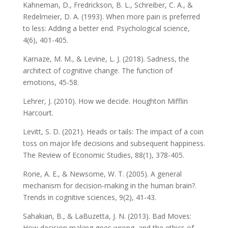
Kahneman, D., Fredrickson, B. L., Schreiber, C. A., &
Redelmeier, D. A. (1993). When more pain is preferred
to less: Adding a better end. Psychological science,
4(6), 401-405.
Karnaze, M. M., & Levine, L. J. (2018). Sadness, the
architect of cognitive change. The function of
emotions, 45-58.
Lehrer, J. (2010). How we decide. Houghton Mifflin
Harcourt.
Levitt, S. D. (2021). Heads or tails: The impact of a coin
toss on major life decisions and subsequent happiness.
The Review of Economic Studies, 88(1), 378-405.
Rorie, A. E., & Newsome, W. T. (2005). A general
mechanism for decision-making in the human brain?.
Trends in cognitive sciences, 9(2), 41-43.
Sahakian, B., & LaBuzetta, J. N. (2013). Bad Moves:
How decision making goes wrong, and the ethics of