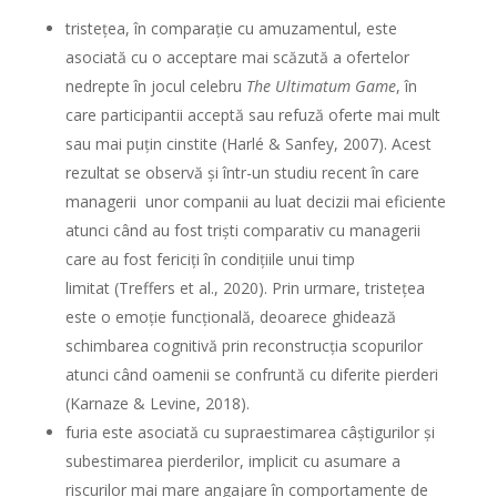
tristețea
, în comparație cu amuzamentul, este
asociată cu o acceptare mai scăzută a ofertelor
nedrepte în jocul celebru
The Ultimatum Game
, în
care participantii acceptă sau refuză oferte mai mult
sau mai puțin cinstite (Harlé & Sanfey, 2007).
Acest
rezultat se observă și într-un studiu recent în care
managerii unor companii au luat decizii mai eficiente
atunci când au fost triști comparativ cu managerii
care au fost fericiți în condițiile unui timp
limitat
(
Treffers et al., 2020
). Prin urmare, tristețea
este o emoție funcțională, deoarece ghidează
schimbarea cognitivă prin reconstrucția scopurilor
atunci când oamenii se confruntă cu diferite pierderi
(Karnaze & Levine, 2018).
furia
este asociată cu supraestimarea câștigurilor și
subestimarea pierderilor, implicit cu asumare a
riscurilor mai mare angajare în comportamente de