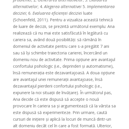
alternativelor
; 4.
Alegerea alternativei
5.
Implementarea
deciziei
; 6.
Evaluarea eficienței deciziei
luate
(Schoenfeld, 2011). Pentru a vizualiza această tehnică
de luare de decizii, se prezintă următorul exemplu: Ana
realizează că nu mai este satisfăcută în legătură cu
cariera sa, având două posibilități: să rămână în
domeniul de activitate pentru care s-a pregătit 7 ani
sau să își schimbe traiectoria carierei, încercând un
domeniu nou de activitate. Prima opțiune are avantajul
confortului psihologic (i.e., deprinderi și automatisme),
însă remunerația este dezavantajoasă. A doua opțiune
are avantajul unei remunerații avantajoase, însă
dezavantajul pierderii confortului psihologic (i.e.,
expunere la noi situații de învățare). În următorul pas,
Ana decide că este dispusă să accepte o nouă
provocare în cariera sa și argumentează că la vârsta sa
este dispusă să experimenteze. Prin urmare, caută
cursuri de inițiere și aplică la locuri de muncă dintr-un
alt domeniu decât cel în care a fost formată. Ulterior,