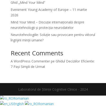
Ghid „Mind Your Mind”
Eveniment Young Academy of Europe – 11 martie
2026
Mind Your Mind – Discuție internațională despre
neurotehnologii și protecția neurodatelor
Neurotehnologiile: Soluție sau provocare pentru viitorul
îngrijirii minții umane?
Recent Comments
A WordPress Commenter
pe
Ghidul Deciziilor Eficiente:
7 Pași Simpli de Urmat
Laboratorul de Științe Cognitive Clinice - 2024
Romanian
English
Romanian