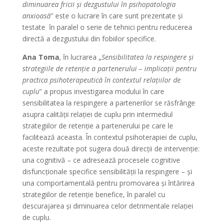
diminuarea fricii și dezgustului în psihopatologia
anxioasă
” este o lucrare în care sunt prezentate și
testate în paralel o serie de tehnici pentru reducerea
directă a dezgustului din fobiilor specifice.
Ana Toma
, în lucrarea „
Sensibilitatea la respingere și
strategiile de retenție a partenerului – implicații pentru
practica psihoterapeutică în contextul relațiilor de
cuplu
” a propus investigarea modului în care
sensibilitatea la respingere a partenerilor se răsfrânge
asupra calității relației de cuplu prin intermediul
strategiilor de retenție a partenerului pe care le
facilitează aceasta. În contextul psihoterapiei de cuplu,
aceste rezultate pot sugera două direcții de intervenție:
una cognitivă – ce adresează procesele cognitive
disfuncționale specifice sensibilității la respingere – și
una comportamentală pentru promovarea și întărirea
strategiilor de retenție benefice, în paralel cu
descurajarea și diminuarea celor detrimentale relației
de cuplu.