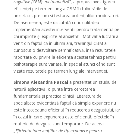
cognitive (CBM): meta-analiză
”, a propus investigarea
eficienței pe termen lung a CBM în tulburările de
anxietate, precum şi testarea potențialilor moderatori.
De asemenea, este discutată critic utilitatea
implementării acestei intervenții pentru tratamentul pe
căi implicite și explicite al anxietății. Motivația lucrării a
venit din faptul că în ultimii ani, trainingul CBM a
cunoscut o dezvoltare semnificativă, însă rezultatele
raportate cu privire la eficiența acestei tehnici pentru
psihoterapie sunt variate, în special atunci când sunt
vizate rezultatele pe termen lung ale intervenției.
Simona Alexandra Pascal
a prezentat un studiu de
natură aplicativă, o punte între cercetarea
fundamentală și practica clinică. Literatura de
specialitate evidențiază faptul că simpla expunere nu
este întotdeauna eficientă în reducerea dezgustului, iar
în cazul în care expunerea este eficientă, efectele în
materie de dezgust sunt temporare. De aceea,
„
Eficiența intervențiilor de tip expunere pentru