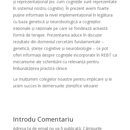
și reprezentațional (ex. cum cognițiile sunt reprezentate
în sistemul nostru cognitiv). În prezent avem foarte
puține informații la nivel implementațional în legătura
cu baza genetică și neurobiologică a cognițiilor
iraționale și raționale pe care se fondează această
formă de terapie. Prezentarea aduce în discuție
rezultate din domeniul cercetării fundamentale –
genetică, științe cognitive și neurobiologie – ce pot
oferi informații despre cognițiile incorporate în REBT ca
mecanisme ale schimbării cu relevanță pentru
îmbunătățirea practicii clinice.
Le mulțumim colegelor noastre pentru implicare și le
urăm succes în demersurile științifice viitoare!
Introdu Comentariu
Adresa ta de email nu va fi publicată.
Câmpurile