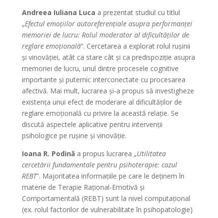
Andreea Iuliana Luca
a prezentat studiul cu titlul
„
Efectul emoțiilor autoreferențiale asupra performanței
memoriei de lucru: Rolul moderator al dificultăților de
reglare emoțională
”. Cercetarea a explorat rolul rușinii
și vinovăției, atât ca stare cât și ca predispoziție asupra
memoriei de lucru, unul dintre procesele cognitive
importante și puternic interconectate cu procesarea
afectivă. Mai mult, lucrarea și-a propus să investigheze
existența unui efect de moderare al dificultăților de
reglare emoțională cu privire la această relație. Se
discută aspectele aplicative pentru intervenții
psihologice pe rușine și vinovăție.
Ioana R. Podină
a propus lucrarea „
Utilitatea
cercetării fundamentale pentru psihoterapie: cazul
REBT
”. Majoritatea informațiile pe care le deținem în
materie de Terapie Raţional-Emotivă şi
Comportamentală (REBT) sunt la nivel computațional
(ex. rolul factorilor de vulnerabilitate în psihopatologie)