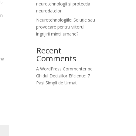
i,
neurotehnologii și protecția
neurodatelor
în
Neurotehnologiile: Soluție sau
provocare pentru viitorul
îngrijirii minții umane?
Recent
Comments
ina
A WordPress Commenter
pe
Ghidul Deciziilor Eficiente: 7
Pași Simpli de Urmat