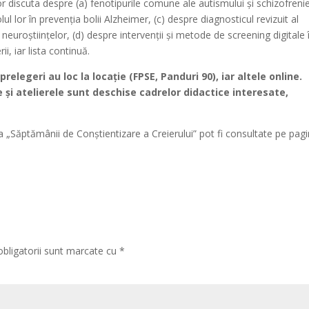
or discuta despre (a) fenotipurile comune ale autismului și schizofrenie
ul lor în prevenția bolii Alzheimer, (c) despre diagnosticul revizuit al
euroștiințelor, (d) despre intervenții și metode de screening digitale 
i, iar lista continuă.
elegeri au loc la locație (FPSE, Panduri 90), iar altele online.
 și atelierele sunt deschise cadrelor didactice interesate,
 a „Săptămânii de Conștientizare a Creierului” pot fi consultate pe pag
obligatorii sunt marcate cu
*