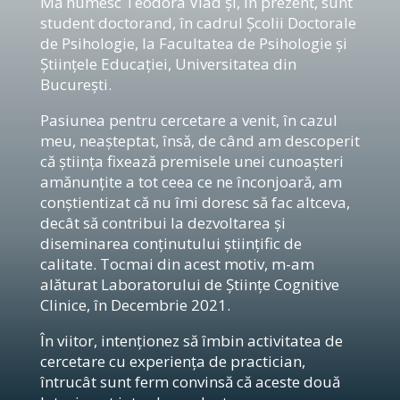
Mă numesc Teodora Vlad și, în prezent, sunt
student doctorand, în cadrul Școlii Doctorale
de Psihologie, la Facultatea de Psihologie și
Științele Educației, Universitatea din
București.
Pasiunea pentru cercetare a venit, în cazul
meu, neașteptat, însă, de când am descoperit
că știința fixează premisele unei cunoașteri
amănunțite a tot ceea ce ne înconjoară, am
conștientizat că nu îmi doresc să fac altceva,
decât să contribui la dezvoltarea și
diseminarea conținutului științific de
calitate. Tocmai din acest motiv, m-am
alăturat Laboratorului de Științe Cognitive
Clinice, în Decembrie 2021.
În viitor, intenționez să îmbin activitatea de
cercetare cu experiența de practician,
întrucât sunt ferm convinsă că aceste două