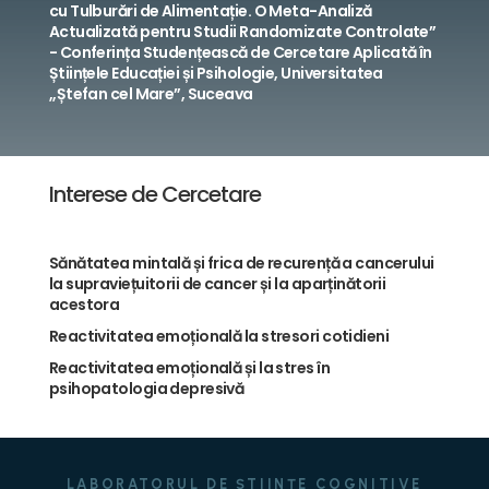
cu Tulburări de Alimentație. O Meta-Analiză
Actualizată pentru Studii Randomizate Controlate”
- Conferința Studențească de Cercetare Aplicată în
Științele Educației și Psihologie, Universitatea
,,Ștefan cel Mare”, Suceava
Interese de Cercetare
Sănătatea mintală și frica de recurență a cancerului
la supraviețuitorii de cancer și la aparținătorii
acestora
Reactivitatea emoțională la stresori cotidieni
Reactivitatea emoțională și la stres în
psihopatologia depresivă
LABORATORUL DE ȘTIINȚE COGNITIVE