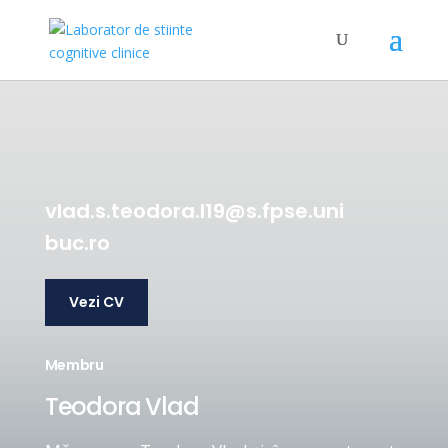
vlad.s.teodora.l19@s.fpse.uni
buc.ro
Vezi CV
Membru
Teodora Vlad